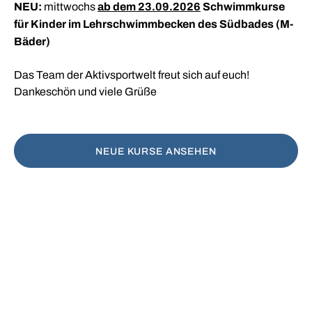
NEU:
ab dem 23.09.2026
Schwimmkurse
und zur Stärkung des Herz-
mittwochs
verfeinern?
für Kinder im Lehrschwimmbecken des Südbades (M-
Kreislaufsystems. Professionelle und
Bäder)
altersgerechte Anleitung durch qualifizierte
KURSE BUCHEN
Schwimmlehrer.
KURSE BUCHEN
Das Team der Aktivsportwelt freut sich auf euch!
Dankeschön und viele Grüße
UNSER BEITRAG AUS ARD MEDIATHEK
NEUE KURSE ANSEHEN
JETZT KURS BUCHEN