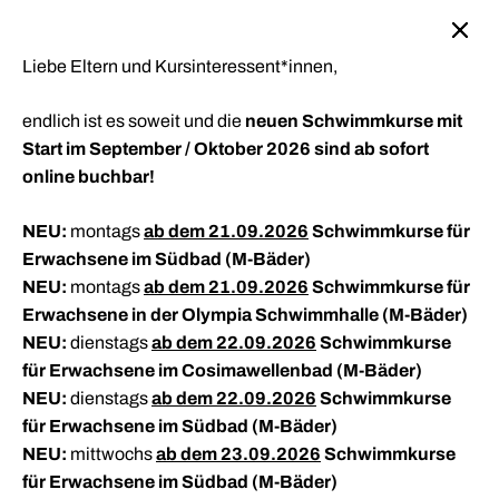
Weiter
Neue Schwimmkurse mit September und Oktober 2026 sind ab
cookie
sofort online buchbar!
zum
consent
Inhalt
Liebe Eltern und Kursinteressent*innen,
banner
neuen Schwimmkurse mit
endlich ist es soweit und die
Start im September / Oktober 2026 sind ab sofort
online buchbar!
NEU:
ab dem 21.09.2026
Schwimmkurse für
montags
Erwachsene im Südbad (M-Bäder)
Entdecken Sie die
Schwimmkurse für
Schwimmkurse für
NEU:
ab dem 21.09.2026
Schwimmkurse für
montags
Erwachsene in der Olympia Schwimmhalle (M-Bäder)
Welt des
Kinder
Erwachsene
NEU:
ab dem 22.09.2026
Schwimmkurse
dienstags
für Erwachsene im Cosimawellenbad (M-Bäder)
Schwimmens!
NEU:
ab dem 22.09.2026
Schwimmkurse
dienstags
Kinder ab 5 Jahren fühlen sich in den
Die Erwachsenen erwartet das volle Programm:
für Erwachsene im Südbad (M-Bäder)
Kinderschwimmkursen wohl und werden dort
Noch keine bisherige Schwimmerfahrung? Dann
Egal ob für Sie selbst, oder Ihre ganze Familie.
NEU:
ab dem 23.09.2026
Schwimmkurse
mittwochs
altersgerecht und mit viel Spaß zum Seepferdchen
sind die Nicht-Schwimmerkurse für Sie der perfekte
Gelenkschonendes Training für Rücken, Ausdauer
für Erwachsene im Südbad (M-Bäder)
begleitet.
Einstieg. Oder Sie möchten Ihre Technik