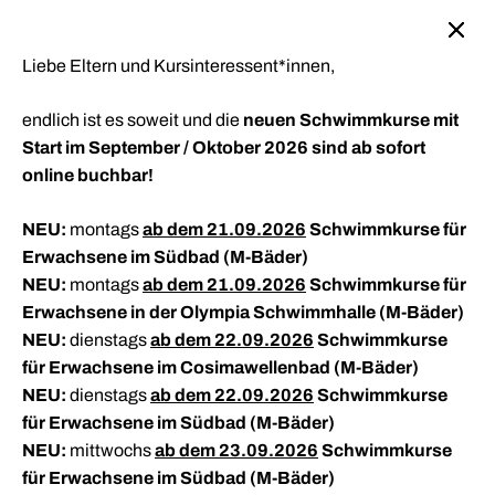
Weiter
Neue Schwimmkurse mit September und Oktober 2026 sind ab
cookie
sofort online buchbar!
zum
consent
Inhalt
Liebe Eltern und Kursinteressent*innen,
banner
neuen Schwimmkurse mit
endlich ist es soweit und die
Start im September / Oktober 2026 sind ab sofort
online buchbar!
NEU:
ab dem 21.09.2026
Schwimmkurse für
montags
Erwachsene im Südbad (M-Bäder)
Entdecken Sie die
Schwimmkurse für
Schwimmkurse für
NEU:
ab dem 21.09.2026
Schwimmkurse für
montags
Erwachsene in der Olympia Schwimmhalle (M-Bäder)
Welt des
Kinder
Erwachsene
NEU:
ab dem 22.09.2026
Schwimmkurse
dienstags
für Erwachsene im Cosimawellenbad (M-Bäder)
Schwimmens!
NEU:
ab dem 22.09.2026
Schwimmkurse
dienstags
Kinder ab 5 Jahren fühlen sich in den
Die Erwachsenen erwartet das volle Programm:
für Erwachsene im Südbad (M-Bäder)
Kinderschwimmkursen wohl und werden dort
Noch keine bisherige Schwimmerfahrung? Dann
Egal ob für Sie selbst, oder Ihre ganze Familie.
NEU:
ab dem 23.09.2026
Schwimmkurse
mittwochs
altersgerecht und mit viel Spaß zum Seepferdchen
sind die Nicht-Schwimmerkurse für Sie der perfekte
Gelenkschonendes Training für Rücken, Ausdauer
für Erwachsene im Südbad (M-Bäder)
begleitet.
Einstieg. Oder Sie möchten Ihre Technik