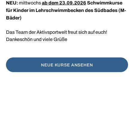
NEU:
ab dem 23.09.2026
Schwimmkurse
und zur Stärkung des Herz-
mittwochs
verfeinern?
für Kinder im Lehrschwimmbecken des Südbades (M-
Kreislaufsystems. Professionelle und
Bäder)
altersgerechte Anleitung durch qualifizierte
KURSE BUCHEN
Schwimmlehrer.
KURSE BUCHEN
Das Team der Aktivsportwelt freut sich auf euch!
Dankeschön und viele Grüße
UNSER BEITRAG AUS ARD MEDIATHEK
NEUE KURSE ANSEHEN
JETZT KURS BUCHEN