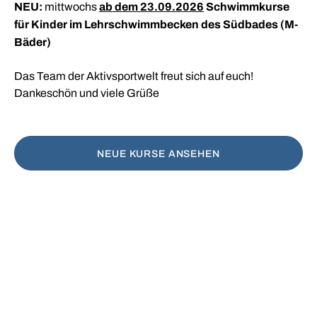
NEU:
ab dem 23.09.2026
Schwimmkurse
und zur Stärkung des Herz-
mittwochs
verfeinern?
für Kinder im Lehrschwimmbecken des Südbades (M-
Kreislaufsystems. Professionelle und
Bäder)
altersgerechte Anleitung durch qualifizierte
KURSE BUCHEN
Schwimmlehrer.
KURSE BUCHEN
Das Team der Aktivsportwelt freut sich auf euch!
Dankeschön und viele Grüße
UNSER BEITRAG AUS ARD MEDIATHEK
NEUE KURSE ANSEHEN
JETZT KURS BUCHEN