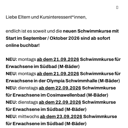
Weiter
Neue Schwimmkurse mit September und Oktober 2026 sind ab
cookie
sofort online buchbar!
zum
consent
Inhalt
Liebe Eltern und Kursinteressent*innen,
banner
neuen Schwimmkurse mit
endlich ist es soweit und die
Start im September / Oktober 2026 sind ab sofort
online buchbar!
NEU:
ab dem 21.09.2026
Schwimmkurse für
montags
Erwachsene im Südbad (M-Bäder)
Entdecken Sie die
Schwimmkurse für
Schwimmkurse für
NEU:
ab dem 21.09.2026
Schwimmkurse für
montags
Erwachsene in der Olympia Schwimmhalle (M-Bäder)
Welt des
Kinder
Erwachsene
NEU:
ab dem 22.09.2026
Schwimmkurse
dienstags
für Erwachsene im Cosimawellenbad (M-Bäder)
Schwimmens!
NEU:
ab dem 22.09.2026
Schwimmkurse
dienstags
Kinder ab 5 Jahren fühlen sich in den
Die Erwachsenen erwartet das volle Programm:
für Erwachsene im Südbad (M-Bäder)
Kinderschwimmkursen wohl und werden dort
Noch keine bisherige Schwimmerfahrung? Dann
Egal ob für Sie selbst, oder Ihre ganze Familie.
NEU:
ab dem 23.09.2026
Schwimmkurse
mittwochs
altersgerecht und mit viel Spaß zum Seepferdchen
sind die Nicht-Schwimmerkurse für Sie der perfekte
Gelenkschonendes Training für Rücken, Ausdauer
für Erwachsene im Südbad (M-Bäder)
begleitet.
Einstieg. Oder Sie möchten Ihre Technik